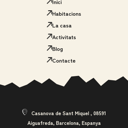
Inici
Habitacions
La casa
Activitats
Blog
Contacte
Casanova de Sant Miquel
,
08591
Aiguafreda
,
Barcelona
,
Espanya